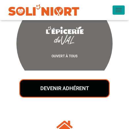
O
U
V
R
I
R
/
F
OUVERT À TOUS
E
R
M
E
R
L
DEVENIR ADHÉRENT
A
N
A
V
I
G
A