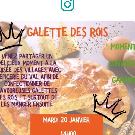
T
I
O
N