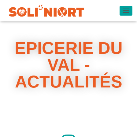
O
U
V
R
I
EPICERIE DU
R
/
F
VAL -
E
R
M
ACTUALITÉS
E
R
L
A
N
A
V
I
G
A