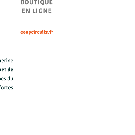
BOUTIQUE
EN LIGNE
coopcircuits.fr
herine
ct de
pes du
fortes