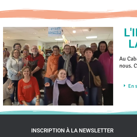
L'
L
Au Caba
nous. C
En s
INSCRIPTION À LA NEWSLETTER