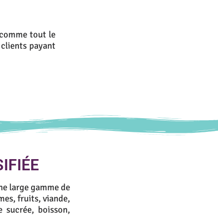
s comme tout le
s clients payant
IFIÉE
ne large gamme de
mes, fruits, viande,
e sucrée, boisson,